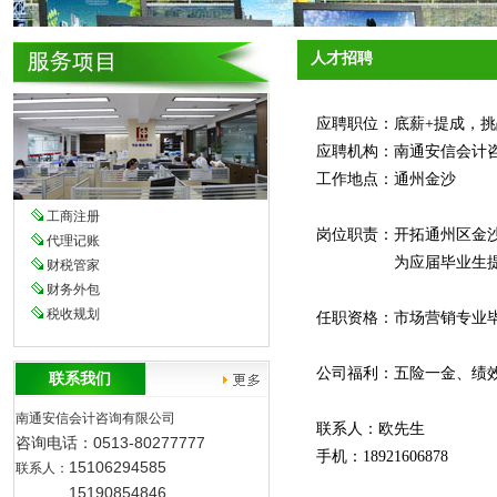
人才招聘
应聘职位：底薪+提成，
应聘机构：南通安信会计
工作地点：通州金沙
工商注册
岗位职责：开拓通州区金
代理记账
为应届毕业生提供优
财税管家
财务外包
税收规划
任职资格：市场营销专业
公司福利：五险一金、绩
联系我们
南通安信会计咨询有限公司
联系人：欧先生
咨询电话：0513-80277777
手机：18921606878
15106294585
联系人：
15190854846